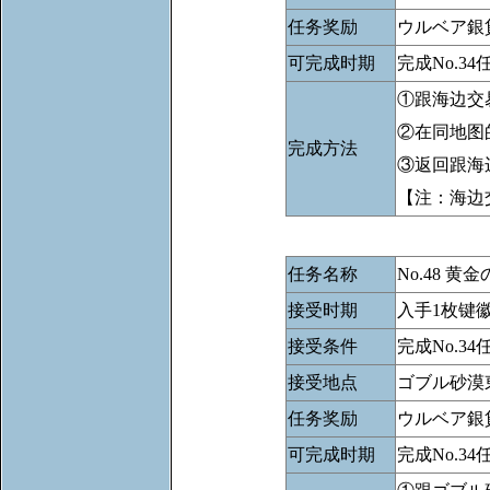
任务奖励
ウルベア銀
可完成时期
完成No.34
①跟海边交
②在同地图
完成方法
③返回跟海
【注：海边
任务名称
No.48 黄
接受时期
入手1枚键
接受条件
完成No.
接受地点
ゴブル砂漠
任务奖励
ウルベア銀
可完成时期
完成No.34