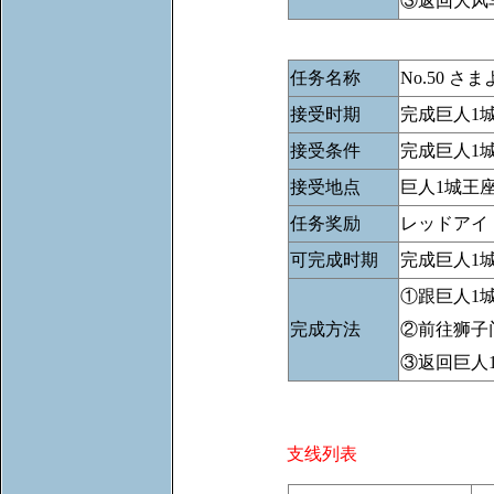
③返回大风
任务名称
No.50 さ
接受时期
完成巨人1
接受条件
完成巨人1
接受地点
巨人1城王
任务奖励
レッドアイ
可完成时期
完成巨人1
①跟巨人1
完成方法
②前往狮子
③返回巨人
支线列表