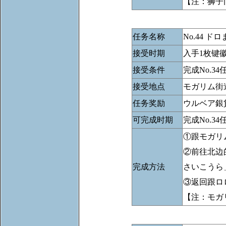
【注：狮子
任务名称
No.44 
接受时期
入手1枚键
接受条件
完成No.
接受地点
モガリム街
任务奖励
ウルベア銀
可完成时期
完成No.34
①跟モガリ
②前往北边
完成方法
さいこうら
③返回跟ロ
【注：モガ