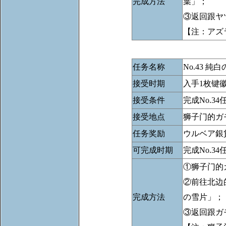
完成方法
葉」；
③返回跟ヤ
【注：アズ
任务名称
No.43 純
接受时期
入手1枚键
接受条件
完成No.3
接受地点
狮子门的ガ
任务奖励
ウルベア銀
可完成时期
完成No.34
①狮子门的
②前往北边
完成方法
の雪片」；
③返回跟ガ