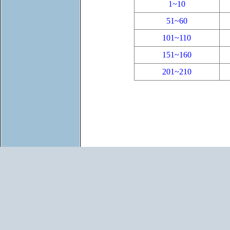
1~10
51~60
101~110
151~160
201~210