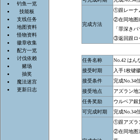
钓鱼一览
①跟レーナ
技能板
支线任务
②在同地图
完成方法
地图资料
「罪深きバ
怪物资料
③返回跟ロ
徽章收集
配方一览
讨伐依赖
任务名称
No.42 
赌场
接受时期
入手1枚键
抽奖
接受条件
完成No.
魔法迷宫
更新日志
接受地点
アズラン地
任务奖励
ウルベア銀
可完成时期
完成No.34
①跟アズラ
②在同地图