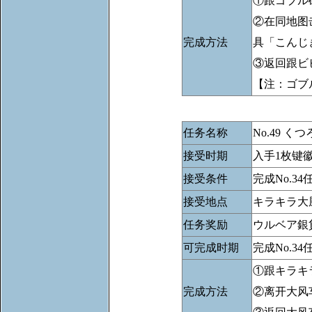
①跟ゴブル
②在同地图
完成方法
具「こんじ
③返回跟ビ
【注：ゴブ
任务名称
No.49 
接受时期
入手1枚键
接受条件
完成No.
接受地点
キラキラ大
任务奖励
ウルベア銀
可完成时期
完成No.34
①跟キラキ
完成方法
②离开大风