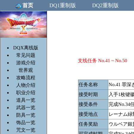
首页
DQ1重制版
DQ2重制版
DQX离线版
常见问题
支线任务 No.41 ~ No.50
游戏介绍
世界观
攻略流程
任务名称
No.41 
人物介绍
职业介绍
接受时期
入手1枚键
道具一览
接受条件
完成No.
武器一览
接受地点
レーナム緑
防具一览
饰品一览
任务奖励
ウルベア銀
咒文一览
可完成时期
完成No.34