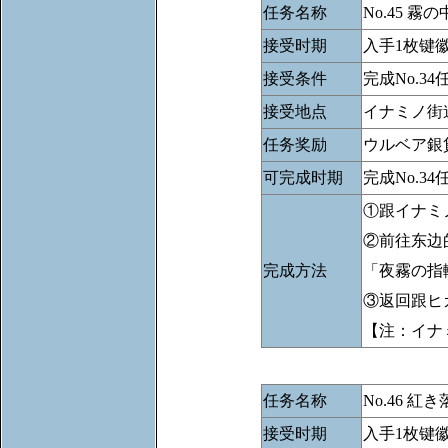
任务名称
No.45 霧
接受时期
入手1枚键
接受条件
完成No.
接受地点
イナミノ街
任务奖励
ウルベア銀
可完成时期
完成No.34
①跟イナミ
②前往东边
完成方法
「夜霧の指
③返回跟ヒ
【注：イナ
任务名称
No.46 紅
接受时期
入手1枚键