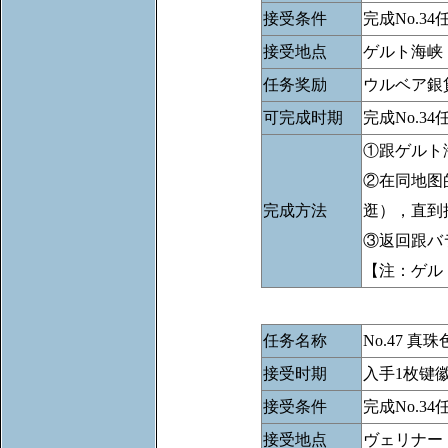
接受条件
完成No.
接受地点
ゲルト海峡
任务奖励
ウルベア銀
可完成时期
完成No.34
①跟ゲルト
②在同地图
完成方法
逛），直到
③返回跟バ
【注：ゲル
任务名称
No.47 真
接受时期
入手1枚键
接受条件
完成No.
接受地点
ヴェリナー