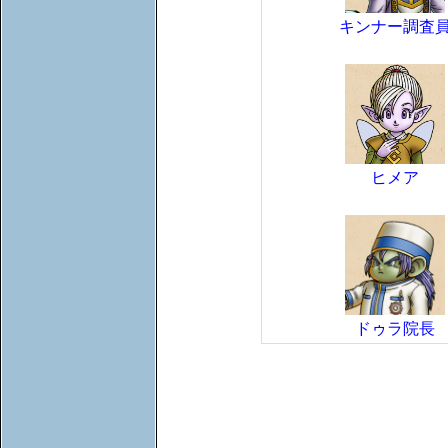
キンナー調査
ヒメア
ドゥラ院長