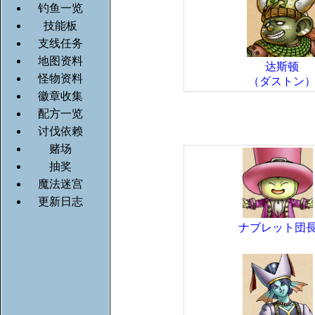
钓鱼一览
技能板
支线任务
地图资料
达斯顿
怪物资料
（ダストン
徽章收集
配方一览
讨伐依赖
赌场
抽奖
魔法迷宫
更新日志
ナブレット団