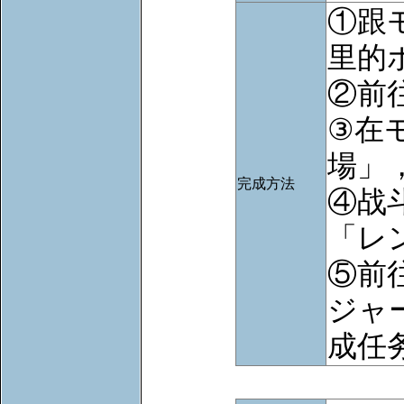
①跟
里的
②前
③在
場」
完成方法
④战
「レ
⑤前
ジャ
成任