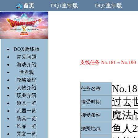
首页
DQ1重制版
DQ2重制版
DQX离线版
常见问题
支线任务 No.181 ~ No.190
游戏介绍
世界观
攻略流程
No.
人物介绍
任务名称
职业介绍
过去
接受时期
道具一览
武器一览
魔法战
接受条件
防具一览
鱼人
饰品一览
接受地点
咒文一览