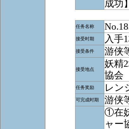
成功
No.
任务名称
入手
接受时期
游侠等
接受条件
妖精
接受地点
協会
レン
任务奖励
游侠等
可完成时期
①在
ャー