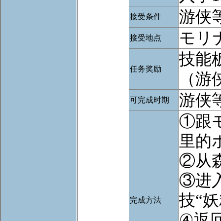
游侠等
接受条件
モリ
接受地点
技能
任务奖励
（游
游侠等
可完成时期
①跟
里的
②从
③进
技“
完成方法
④返