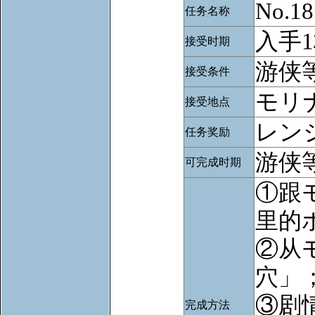
No.
任务名称
入手
接受时期
游侠等
接受条件
モリ
接受地点
レン
任务奖励
游侠等
可完成时期
①跟
里的
②从
穴」
③剧
完成方法