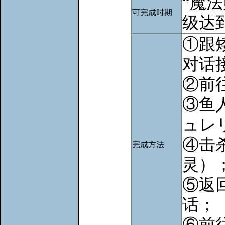
“魔
可完成时期
级达到
①跟
对话
②前
③鱼
ュレ
④击
完成方法
灵）
⑤返
话；
⑥前