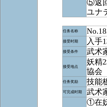
⑤返
ユナ
No.
任务名称
入手
接受时期
武术家
接受条件
妖精
接受地点
協会
技能
任务奖励
武术家
可完成时期
①在