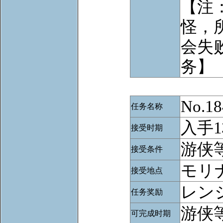
【注
怪，
会失
务】
No.
任务名称
入手
接受时期
游侠等
接受条件
モリ
接受地点
レン
任务奖励
游侠等
可完成时期