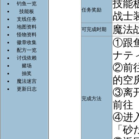
技能
钓鱼一览
任务奖励
技能板
战士
支线任务
魔法战
地图资料
可完成时期
怪物资料
①跟
徽章收集
配方一览
ナテ
讨伐依赖
②前
赌场
抽奖
的空
魔法迷宫
更新日志
③离
完成方法
前往
④进
「砂