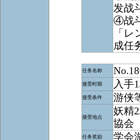
发战
④战
「レ
成任
No.
任务名称
入手
接受时期
游侠等
接受条件
妖精
接受地点
協会
学会
任务奖励