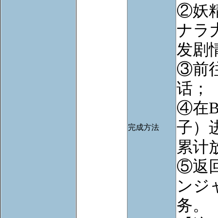
②妖
ナラ
发剧
③前
话；
④在
子）
完成方法
累计
⑤返
ンジ
务。