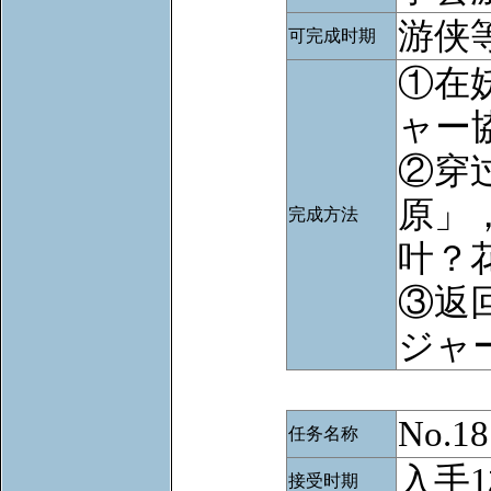
游侠等
可完成时期
①在
ャー
②穿
原」
完成方法
叶？
③返
ジャ
No.
任务名称
入手
接受时期