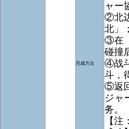
ャー
②北
北」
③在
碰撞
④战
完成方法
斗，
⑤返
ジャ
务。
【注