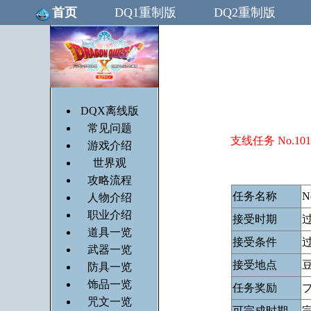
首页
DQ1重制版
DQ2重制版
DQX离线版
常见问题
支线任务 No.101 
游戏介绍
世界观
攻略流程
任务名称
N
人物介绍
职业介绍
接受时期
道具一览
接受条件
过
武器一览
接受地点
防具一览
饰品一览
任务奖励
咒文一览
可完成时期
完