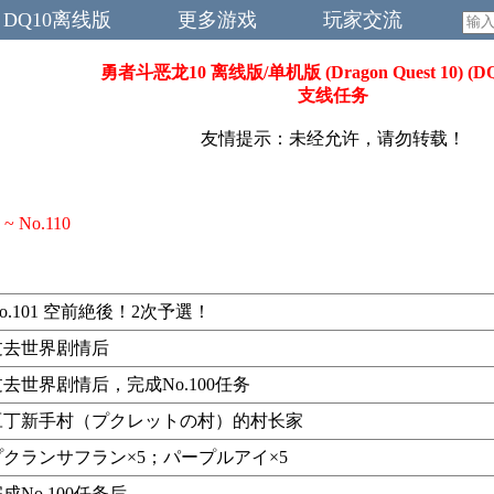
DQ10离线版
更多游戏
玩家交流
勇者斗恶龙10 离线版/单机版 (Dragon Quest 10) (DQ
支线任务
友情提示：未经允许，请勿转载！
~ No.110
o.101 空前絶後！2次予選！
过去世界剧情后
去世界剧情后，完成No.100任务
豆丁新手村（プクレットの村）的村长家
プクランサフラン×5；パープルアイ×5
成No.100任务后