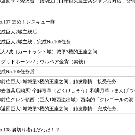
④返回ザマ烽火台，跟南边门口绿色头发士兵ジャンガ对话，交
o.107 進め！レスキュー隊
完成巨人2城主线后
成巨人2城主线，完成No.106任务
巨人2城（ガートラント城）城堡3楼的王座之间
オグリドホーン×2；ウルベア金貨（卖钱）
成No.106任务后
①前往巨人2城城堡3楼的王座之间，触发剧情，接受任务；
②去道具店购买1个解毒草（どくけしそう）和满月草（まんげつ
③前往グレン領西（巨人1城西边出城）西南的「グレゴールの洞
④返回巨人2城城堡3楼的王座之间，触发剧情，完成任务。
o.108 裏切り者はだれだ！？