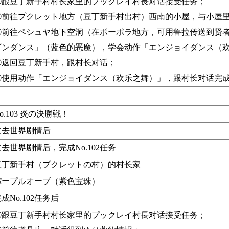
①跟豆丁新手村村长家里的プックレイ村長对话接受任务；
②前往プクレット地方（豆丁新手村出村）西南的小屋，与小屋
③前往ペシュヤ地下空洞（在ポーポラ地方，可用鲁拉传送到贤者
ゴンダンス」（蓝色的恶魔），学会动作「エンジョイダンス（
④返回豆丁新手村，跟村长对话；
⑤使用动作「エンジョイダンス（欢乐之舞）」，跟村长对话完
o.103 炎の決勝戦！
过去世界剧情后
去世界剧情后，完成No.102任务
豆丁新手村（プクレットの村）的村长家
パープルオーブ（紫色宝珠）
成No.102任务后
①跟豆丁新手村村长家里的プックレイ村長对话接受任务；