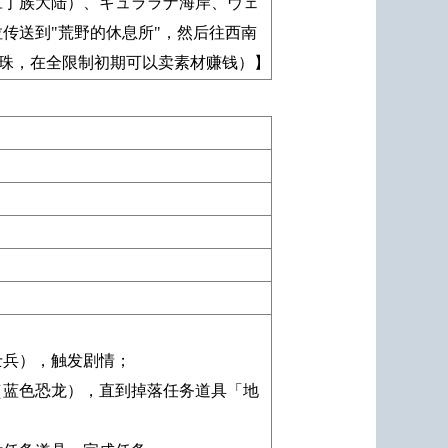
豆丁族大陆）、キュララナ海岸、ヴェ
传送到"荒野的休息所"，然后往西南
珍珠，在全限制初期可以卖素材赚钱）】
士兵），触发剧情；
（蓝色恐龙），直到掉落任务道具「地