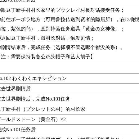
①跟豆丁新手村村长家里的プックレイ村長对话接受任务；
②前往ポーポラ地方（可用鲁拉传送到贤者的隐居所），在D7附
美拉，紫色的鸟），直到掉落任务道具「黄金の女神像」；
③返回豆丁新手村，跟村长对话，触发剧情；
④剧情结束后，完成任务（选择项不管选哪个都没关系）。
【注：需要保持装备公鸡头帽子和艺人胡子】
o.102 わくわくエキシビション
过去世界剧情后
去世界剧情后，完成No.101任务
豆丁新手村（プクレットの村）的村长家
ゴールドストーン（黄金石）×2
成No.101任务后