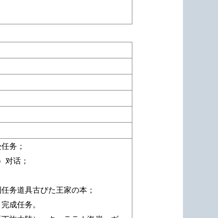
。
受任务；
）对话；
到任务道具古びた王家の本；
，完成任务。