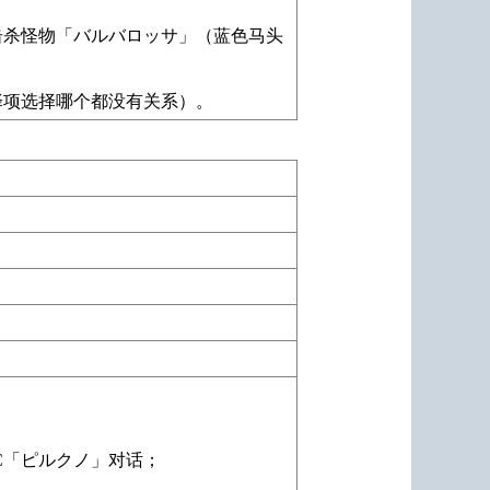
击杀怪物「バルバロッサ」（蓝色马头
择项选择哪个都没有关系）。
C「ピルクノ」对话；