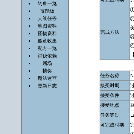
钓鱼一览
技能板
支线任务
地图资料
完成方法
怪物资料
徽章收集
配方一览
讨伐依赖
赌场
抽奖
任务名称
N
魔法迷宫
接受时期
更新日志
接受条件
过
接受地点
任务奖励
可完成时期
完