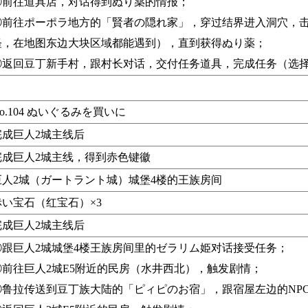
②前往道具店，对话得到ぬり薬的情报；
③前往ポーポラ地方的「賢者の隠れ家」，穿过结界进入洞穴，
怪，在地图东边大块区域都能遇到），直到获得ぬり薬；
④返回豆丁新手村，跟村长对话，交付任务道具，完成任务（选
o.104 ぬいぐるみを買いに
完成巨人2城主线后
完成巨人2城主线，得到赤色键徽
巨人2城（ガートラント城）城堡4楼的王族房间
赤い宝石（红宝石）×3
完成巨人2城主线后
①跟巨人2城城堡4楼王族房间里的ゼラリム姫对话接受任务；
②前往巨人2城E5附近的民房（水井西北），触发剧情；
③鲁拉传送到豆丁族大陆的「ピィピのお宿」，跟宿屋左边的NP