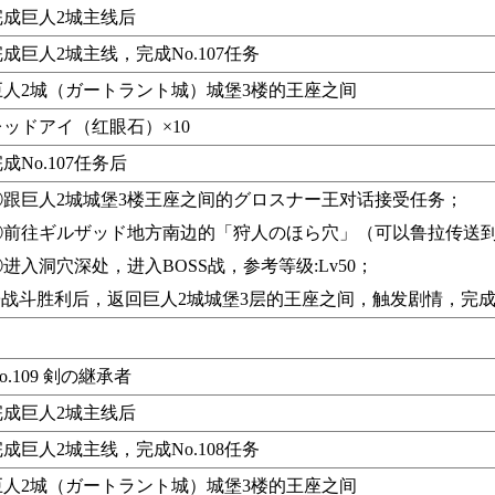
完成巨人2城主线后
成巨人2城主线，完成No.107任务
巨人2城（ガートラント城）城堡3楼的王座之间
レッドアイ（红眼石）×10
成No.107任务后
①跟巨人2城城堡3楼王座之间的グロスナー王对话接受任务；
②前往ギルザッド地方南边的「狩人のほら穴」（可以鲁拉传送
进入洞穴深处，进入BOSS战，参考等级:Lv50；
④战斗胜利后，返回巨人2城城堡3层的王座之间，触发剧情，完
o.109 剣の継承者
完成巨人2城主线后
成巨人2城主线，完成No.108任务
巨人2城（ガートラント城）城堡3楼的王座之间