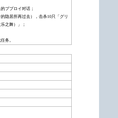
里的ププロイ对话；
的隐居所再过去），击杀10只「グリ
欢乐之舞）」；
成任务。