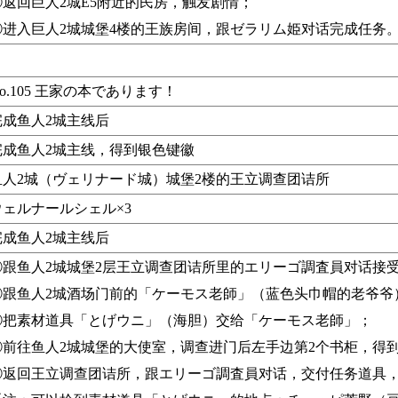
④返回巨人2城E5附近的民房，触发剧情；
⑤进入巨人2城城堡4楼的王族房间，跟ゼラリム姫对话完成任务
o.105 王家の本であります！
完成鱼人2城主线后
完成鱼人2城主线，得到银色键徽
鱼人2城（ヴェリナード城）城堡2楼的王立调查团诘所
ウェルナールシェル×3
完成鱼人2城主线后
①跟鱼人2城城堡2层王立调查团诘所里的エリーゴ調査員对话接
②跟鱼人2城酒场门前的「ケーモス老師」（蓝色头巾帽的老爷爷
③把素材道具「とげウニ」（海胆）交给「ケーモス老師」；
④前往鱼人2城城堡的大使室，调查进门后左手边第2个书柜，得
⑤返回王立调查团诘所，跟エリーゴ調査員对话，交付任务道具