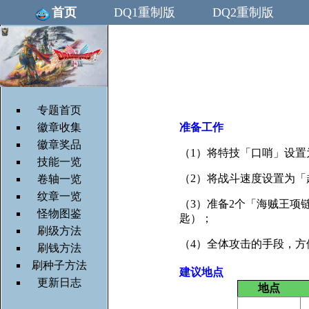
首页
DQ1重制版
DQ2重制版
专题首页
徽章收集
准备工作
徽章奖品
（1）将特技「口哨」设置
技能一览
（2）将战斗速度设置为「
卷轴一览
纹章一览
（3）准备2个「海贼王项
怪物图鉴
匙）；
刷级方法
（4）全体攻击的手段，方
刷钱方法
刷种子方法
建议地点
更新日志
地点