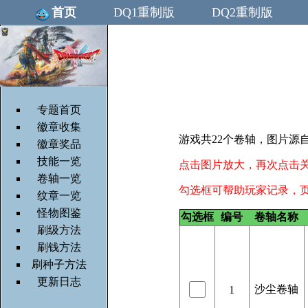
首页
DQ1重制版
DQ2重制版
专题首页
徽章收集
游戏共22个卷轴，图片源自g
徽章奖品
技能一览
点击图片放大，再次点击
卷轴一览
勾选框可帮助玩家记录，
纹章一览
怪物图鉴
勾选框
编号
卷轴名称
刷级方法
刷钱方法
刷种子方法
更新日志
沙尘卷轴
1