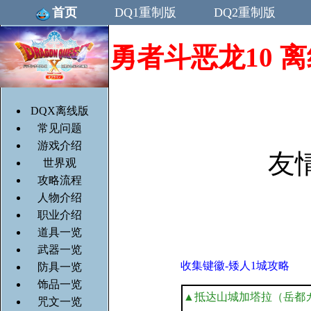
首页
DQ1重制版
DQ2重制版
勇者斗恶龙10 离线版/
DQX离线版
常见问题
游戏介绍
友
世界观
攻略流程
人物介绍
职业介绍
道具一览
武器一览
收集键徽-矮人1城攻略
防具一览
饰品一览
▲抵达山城加塔拉（岳都
咒文一览