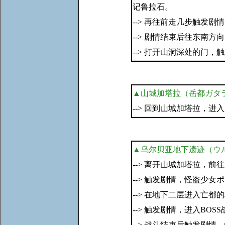
记鲁拉石。
--> 再往前走几步触发剧
--> 剧情结束后往东南
--> 打开山洞深处的门
▲山城加塔拉（岳都ガタ
--> 回到山城加塔拉，进
▲乌尔贝亚地下遗迹（ウ
--> 离开山城加塔拉，
--> 触发剧情，怪盗少
--> 在地下二层进入亡都
--> 触发剧情，进入BOS
--> 战斗结束后触发剧