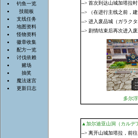
--> 首次到达山城加塔
钓鱼一览
技能板
--> （在进行主线之前
支线任务
--> 进入废品城（ガラ
地图资料
--> 剧情结束后再次进
怪物资料
徽章收集
配方一览
讨伐依赖
赌场
抽奖
魔法迷宫
更新日志
多尔浮
▲加尔迪亚山洞（カルデ
--> 离开山城加塔拉，