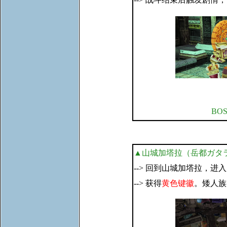
BO
▲山城加塔拉（岳都ガタ
--> 回到山城加塔拉，进
--> 获得
黄色键徽
。矮人族