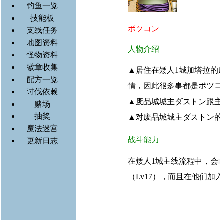
钓鱼一览
技能板
ポツコン
支线任务
地图资料
人物介绍
怪物资料
徽章收集
▲居住在矮人1城加塔拉的
配方一览
情，因此很多事都是ポツ
讨伐依赖
▲废品城城主ダストン跟
赌场
抽奖
▲对废品城城主ダストン
魔法迷宫
战斗能力
更新日志
在矮人1城主线流程中，会
（Lv17），而且在他们