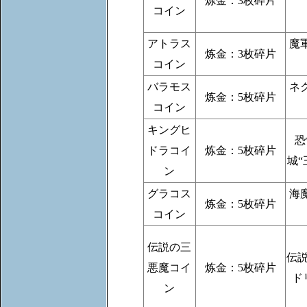
炼金：3枚碎片
コイン
アトラス
魔
炼金：3枚碎片
コイン
バラモス
ネ
炼金：5枚碎片
コイン
キングヒ
恐
ドラコイ
炼金：5枚碎片
城
ン
グラコス
海
炼金：5枚碎片
コイン
伝説の三
伝
悪魔コイ
炼金：5枚碎片
ド
ン