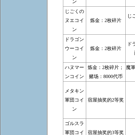
ン
じごくの
じ
ヌエコイ
炼金：2枚碎片
ン
ドラゴン
ド
ウーコイ
炼金：2枚碎片
ン
ハヌマー
炼金：2枚碎片；
魔
ンコイン
赌场：8000代币
メタキン
軍団コイ
宿屋抽奖的2等奖
ン
ゴルスラ
軍団コイ
宿屋抽奖的3等奖