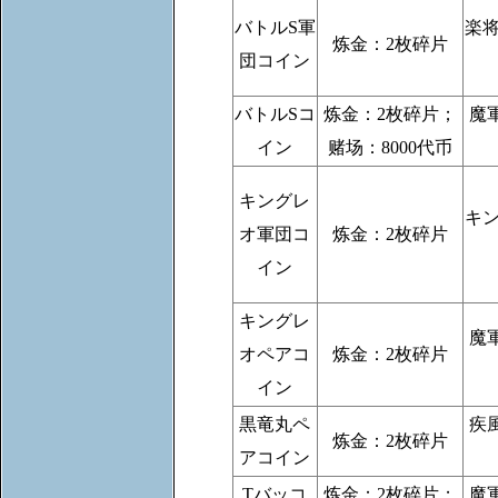
バトルS軍
楽
炼金：2枚碎片
団コイン
バトルSコ
炼金：2枚碎片；
魔
イン
赌场：8000代币
キングレ
キ
オ軍団コ
炼金：2枚碎片
イン
キングレ
魔
オペアコ
炼金：2枚碎片
イン
黒竜丸ペ
疾
炼金：2枚碎片
アコイン
Tバッコ
炼金：2枚碎片；
魔