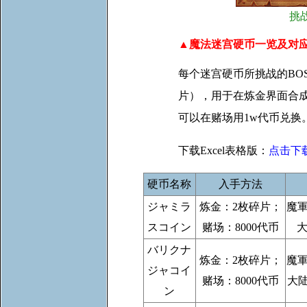
挑
▲魔法迷宫硬币一览及对
每个迷宫硬币所挑战的BO
片），用于在炼金界面合
可以在赌场用1w代币兑换
下载Excel表格版：
点击下
硬币名称
入手方法
ジャミラ
炼金：2枚碎片；
魔
スコイン
赌场：8000代币
大
バリクナ
炼金：2枚碎片；
魔
ジャコイ
赌场：8000代币
大
ン