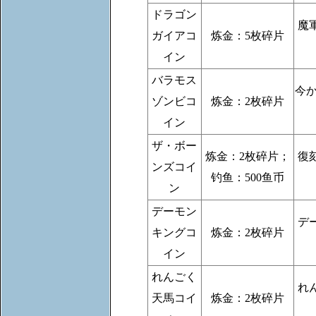
ドラゴン
魔
ガイアコ
炼金：5枚碎片
イン
バラモス
今
ゾンビコ
炼金：2枚碎片
イン
ザ・ボー
炼金：2枚碎片；
復
ンズコイ
钓鱼：500鱼币
ン
デーモン
デ
キングコ
炼金：2枚碎片
イン
れんごく
れ
天馬コイ
炼金：2枚碎片