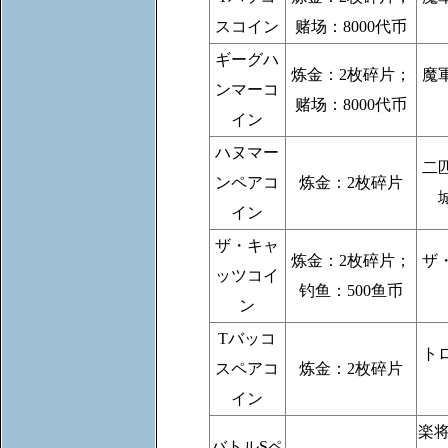
スコイン
赌场：8000代币
ギーグハ
炼金：2枚碎片；
魔
ンマーコ
赌场：8000代币
イン
ハヌマー
二
ンペアコ
炼金：2枚碎片
イン
ザ・キャ
炼金：2枚碎片；
ザ
ッツコイ
钓鱼：500鱼币
ン
Tバッコ
ト
スペアコ
炼金：2枚碎片
イン
楽
バトルSペ