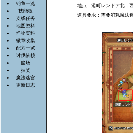
钓鱼一览
地点：港町レンドア北，西
技能板
道具要求：需要消耗魔法迷
支线任务
地图资料
怪物资料
徽章收集
配方一览
讨伐依赖
赌场
抽奖
魔法迷宫
更新日志