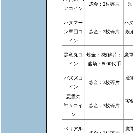
炼金：2枚碎片
乐
アコイン
ハヌマー
ハ
ン軍団コ
炼金：2枚碎片
娱
イン
黒竜丸コ
炼金：2枚碎片；
魔
イン
赌场：8000代币
バズズコ
魔
炼金：3枚碎片
イン
悪霊の
実
神々コイ
炼金：3枚碎片
ン
ベリアル
魔