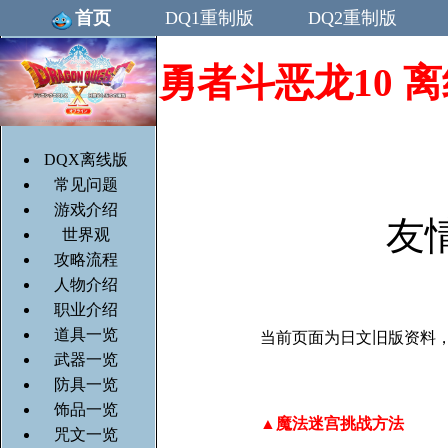
首页
DQ1重制版
DQ2重制版
勇者斗恶龙10 离线版/
DQX离线版
常见问题
游戏介绍
友
世界观
攻略流程
人物介绍
职业介绍
道具一览
当前页面为日文旧版资料
武器一览
防具一览
饰品一览
▲魔法迷宫挑战方法
咒文一览