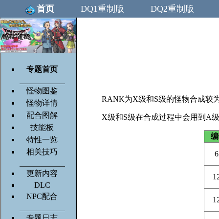
首页
DQ1重制版
DQ2重制版
专题首页
怪物图鉴
RANK为X级和S级的怪物合成
怪物详情
配合图解
X级和S级在合成过程中会用到A
技能板
编
特性一览
相关技巧
6
更新内容
1
DLC
NPC配合
1
专题日志