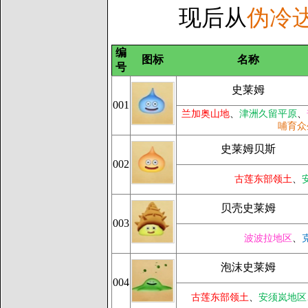
现后从
伪冷
编
图标
名称
号
史莱姆
001
兰加奥山地
、
津洲久留平原
、
哺育众
史莱姆贝斯
002
古莲东部领土
、
贝壳史莱姆
003
波波拉地区
、
泡沫史莱姆
004
古莲东部领土
、
安须岚地区