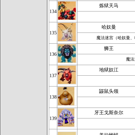
炼狱天马
134
哈奴曼
135
魔法迷宫（哈奴曼、
狮王
136
魔法
地狱奴江
137
鼹鼠头领
138
牙王戈斯奈尔
139