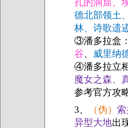
扎的洞窟、
德北部领土
林、诗歌遗
③潘多拉盒
谷
、
威里纳
④潘多拉立
魔女之森、
参考官方攻
3、
（伪）
索
异型大地
出