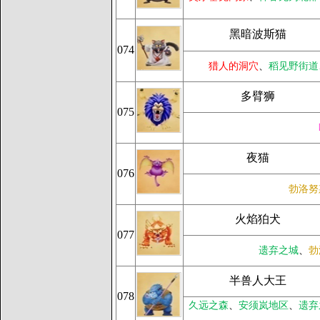
黑暗波斯猫
074
猎人的洞穴
、
稻见野街道
多臂狮
075
夜猫
076
勃洛努
火焰狛犬
077
遗弃之城
、
勃
半兽人大王
078
久远之森
、
安须岚地区
、
遗弃