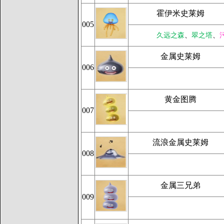
霍伊米史莱姆
005
久远之森
、
翠之塔
、
金属史莱姆
006
黄金图腾
007
流浪金属史莱姆
008
金属三兄弟
009