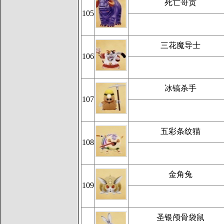
死亡哥贡
105
三花魔导士
106
冰镐杀手
107
五彩条纹猫
108
金角兔
109
圣银颅骨袋鼠