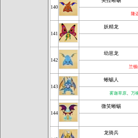
美拉蜥蜴
140
隆
妖精龙
141
幼崽龙
142
兰顿
蜥蜴人
143
雾迦草原
、
万
微笑蜥蜴
144
龙骑兵