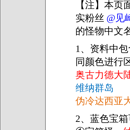
【注】本页面
实粉丝
@见
的怪物中文
1、资料中
同颜色进行
奥古力德大
维纳群岛
伪冷达西亚
2、蓝色宝