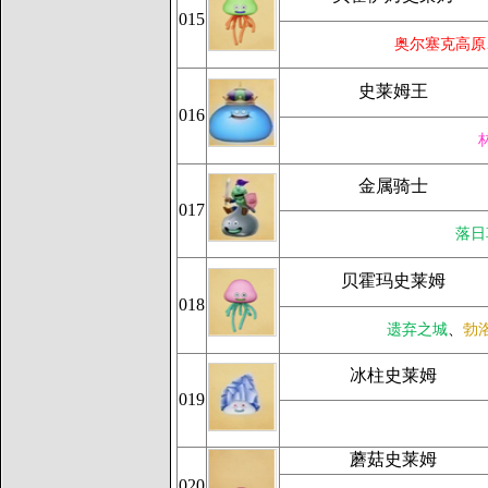
015
奥尔塞克高原
史莱姆王
016
金属骑士
017
落日
贝霍玛史莱姆
018
遗弃之城
、
勃
冰柱史莱姆
019
蘑菇史莱姆
020