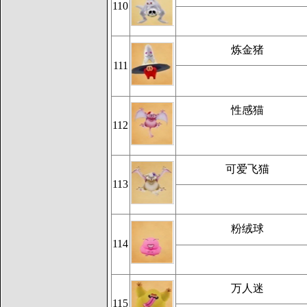
110
炼金猪
111
性感猫
112
可爱飞猫
113
粉绒球
114
万人迷
115