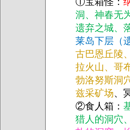
①宝箱怪：
洞、神春无
遗弃之城、
莱岛下层（
古巴恩丘陵
拉火山、哥
勃洛努斯洞
兹采矿场
、
②食人箱：
猎人的洞穴