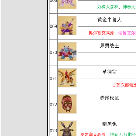
068
万橡大森林
、
神春无
黄金半兽人
069
奥尔塞克高原
、
缪鲁艾尔
犀男战士
070
革律翁
071
古莲东部领
赤尾松鼠
072
暗黑兔
073
奥尔塞克高原
、
神春无为北部