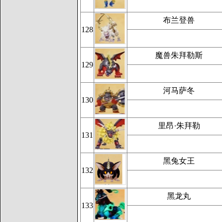
布兰登兽
128
魔兽朱拜勒斯
129
河马萨冬
130
里昂·朱拜勒
131
黑兔女王
132
黑龙丸
133