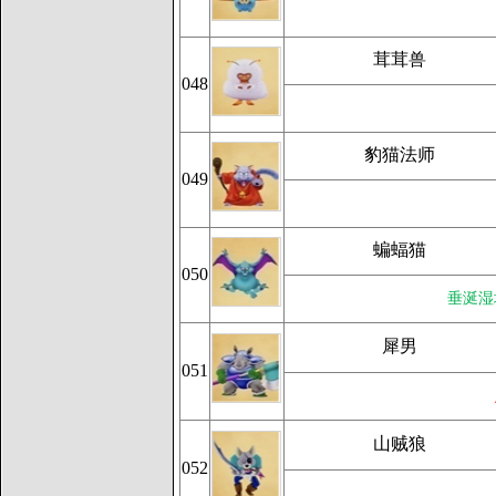
茸茸兽
048
豹猫法师
049
蝙蝠猫
050
垂涎湿
犀男
051
山贼狼
052