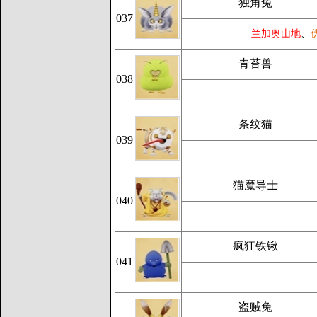
独角兔
037
兰加奥山地
、
青苔兽
038
条纹猫
039
猫魔导士
040
疯狂铁锹
041
盗贼兔