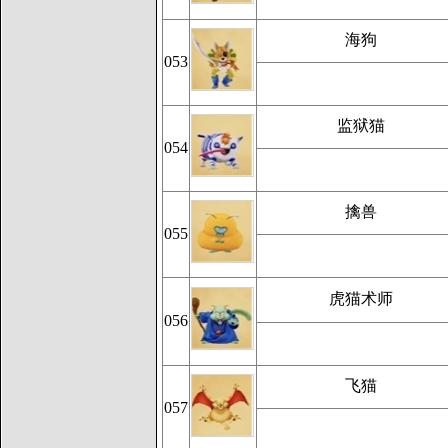
海狗
053
监狱猫
054
擒兽
055
虎猫术师
056
飞猫
057