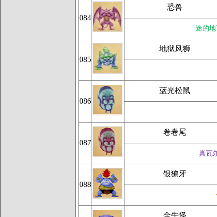
恐兽
084
迷的地
地狱风狮
085
蓝光松鼠
086
卷卷尾
087
真瓦
银獠牙
088
金牛怪