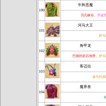
牛羚恶魔
100
贝孔峡谷
、
乔皮
河马大王
101
萨马
角甲龙
102
巴德利岩石地带
、
萨马
客迈拉
103
迪马托德
魔界兽
104