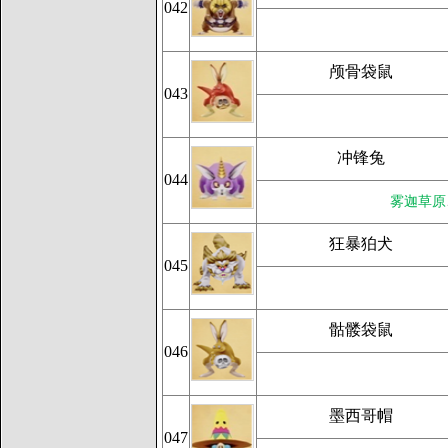
042
颅骨袋鼠
043
冲锋兔
044
雾迦草原
狂暴狛犬
045
骷髅袋鼠
046
墨西哥帽
047