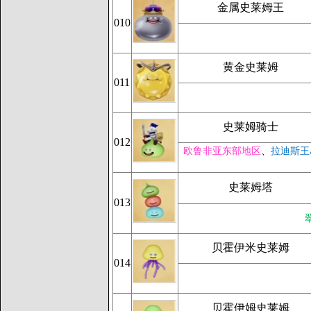
金属史莱姆王
010
黄金史莱姆
011
史莱姆骑士
012
欧鲁非亚东部地区
、
拉迪斯王
史莱姆塔
013
贝霍伊米史莱姆
014
贝霍伊姆史莱姆