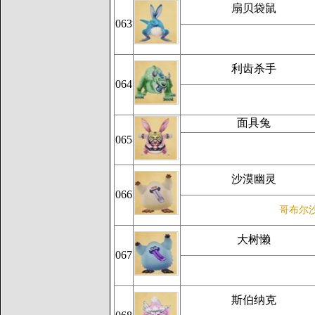
扇贝袋鼠
063
利齿杀手
064
面具兔
065
沙漠幽灵
066
哥布尔
大树懒
067
斯伯纳克