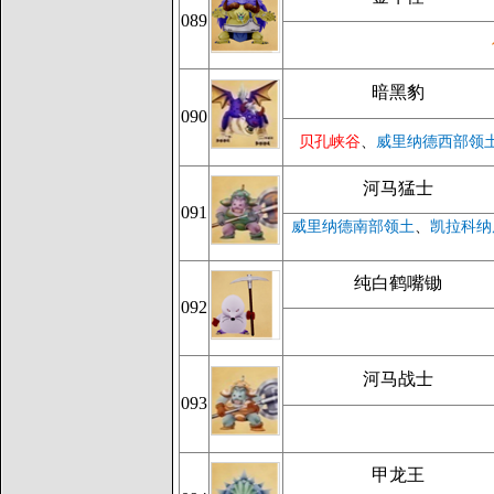
089
暗黑豹
090
贝孔峡谷
、
威里纳德西部领
河马猛士
091
威里纳德南部领土
、
凯拉科纳
纯白鹤嘴锄
092
河马战士
093
甲龙王