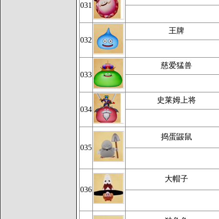
031
王牌
032
慈爱猛兽
033
史莱姆上将
034
捣蛋鼹鼠
035
大帽子
036