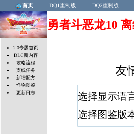
首页
DQ1重制版
DQ2重制版
勇者斗恶龙10 离线版/
2.0专题首页
DLC新内容
攻略流程
友
支线任务
新增配方
怪物图鉴
更新日志
选择显示语
选择图鉴