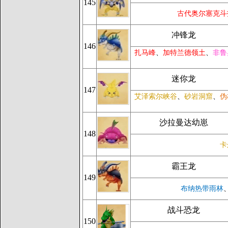
145
古代奥尔塞克斗
冲锋龙
146
扎马峰
、
加特兰德领土
、
非鲁
迷你龙
147
艾泽索尔峡谷
、
砂岩洞窟
、
伪
沙拉曼达幼崽
148
卡
霸王龙
149
布纳热带雨林
战斗恐龙
150