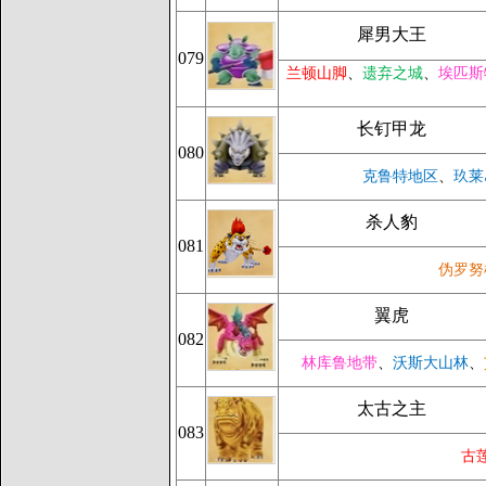
犀男大王
079
兰顿山脚
、
遗弃之城
、
埃匹斯
长钉甲龙
080
克鲁特地区
、
玖莱
杀人豹
081
伪罗努
翼虎
082
林库鲁地带
、
沃斯大山林
、
太古之主
083
古