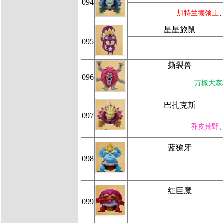
094
加特兰德领土
星星旅鼠
095
撕裂兽
096
万橡大森
巴扎克斯
097
乔皮荒野
蓝獠牙
098
红巨魔
099