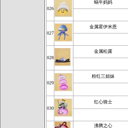
蜗牛妈妈
026
金属霍伊米恩
027
金属松露
028
粉红三姐妹
029
红心骑士
030
沸腾之心