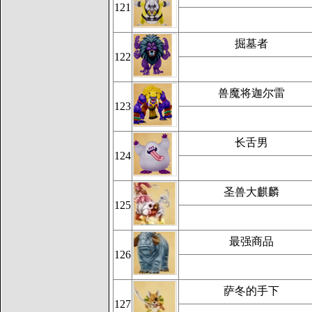
121
掘墓者
122
兽魔将迦尔雷
123
长舌男
124
圣兽大麒麟
125
最强商品
126
萨冬的手下
127