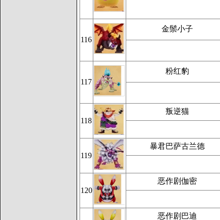
金鬃小子
116
粉红豹
117
叛逆猫
118
暴君巴萨古兰德
119
恶作剧伽密
120
恶作剧巴迪