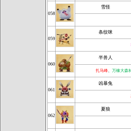
雪怪
058
条纹咪
059
半兽人
060
扎马峰
、
万橡大森
凶暴兔
061
夏狼
062